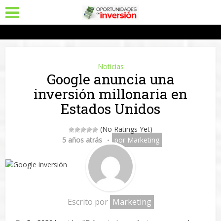
Noticias
Google anuncia una
inversión millonaria en
Estados Unidos
(No Ratings Yet)
5 años atrás
por
Marketing
Escrito por
Marketing