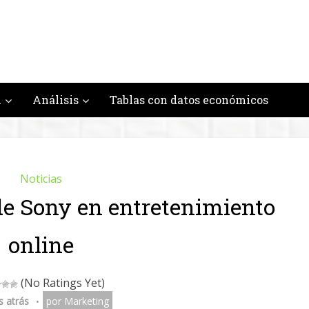
n
Análisis
Tablas con datos económicos
Noticias
de Sony en entretenimiento
online
(No Ratings Yet)
s atrás
por
Marketing