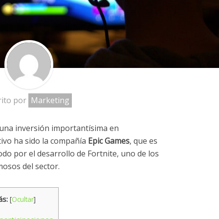
rito por
Marketing
 una inversión importantísima en
tivo ha sido la compañía
Epic Games
, que es
o por el desarrollo de Fortnite, uno de los
osos del sector.
ás:
[
Ocultar
]