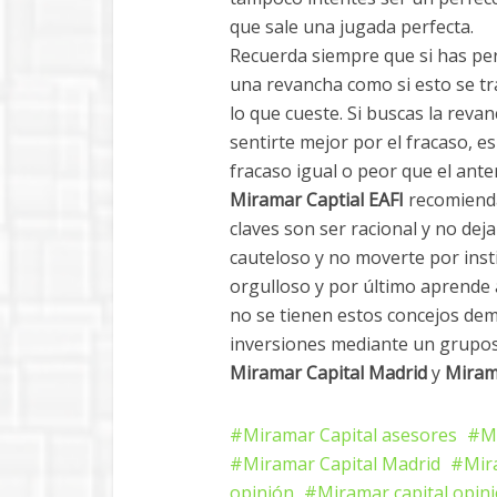
que sale una jugada perfecta.
Recuerda siempre que si has per
una revancha como si esto se tr
lo que cueste. Si buscas la reva
sentirte mejor por el fracaso, e
fracaso igual o peor que el anter
Miramar Captial EAFI
recomienda
claves son ser racional y no deja
cauteloso y no moverte por inst
orgulloso y por último aprende a
no se tienen estos concejos dem
inversiones mediante un grupos
Miramar Capital Madrid
y
Miram
Miramar Capital asesores
M
Miramar Capital Madrid
Mir
opinión
Miramar capital opin