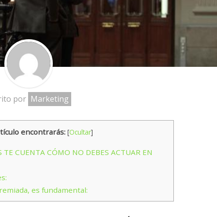
rito por
Marketing
tículo encontrarás:
[
Ocultar
]
S TE CUENTA CÓMO NO DEBES ACTUAR EN
s:
remiada, es fundamental: