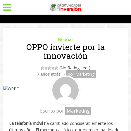
Noticias
OPPO invierte por la
innovación
(No Ratings Yet)
7 años atrás
por
Marketing
Escrito por
Marketing
La telefonía móvil
ha cambiado considerablemente los
últimos años. El mercado asiático, por ejemplo, ha dejado